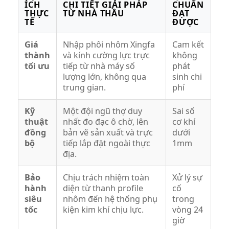
ÍCH
CHI TIẾT GIẢI PHÁP
CHUẨN
THỰC
TỪ NHÀ THẦU
ĐẠT
TẾ
ĐƯỢC
Giá
Nhập phôi nhôm Xingfa
Cam kết
thành
và kính cường lực trực
không
tối ưu
tiếp từ nhà máy số
phát
lượng lớn, không qua
sinh chi
trung gian.
phí
Kỹ
Một đội ngũ thợ duy
Sai số
thuật
nhất đo đạc ô chờ, lên
cơ khí
đồng
bản vẽ sản xuất và trực
dưới
bộ
tiếp lắp đặt ngoài thực
1mm
địa.
Bảo
Chịu trách nhiệm toàn
Xử lý sự
hành
diện từ thanh profile
cố
siêu
nhôm đến hệ thống phụ
trong
tốc
kiện kim khí chịu lực.
vòng 24
giờ