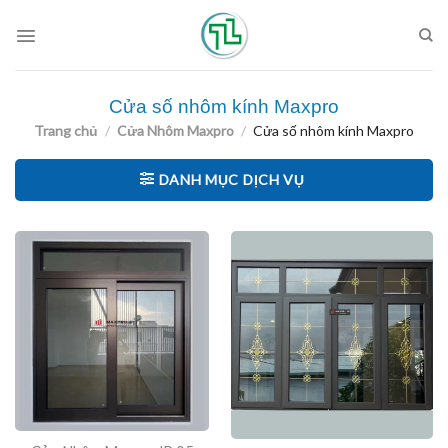
Skip
to
content
Cửa số nhôm kính Maxpro
Trang chủ
/
Cửa Nhôm Maxpro
/
Cửa số nhôm kính Maxpro
DANH MỤC DỊCH VỤ