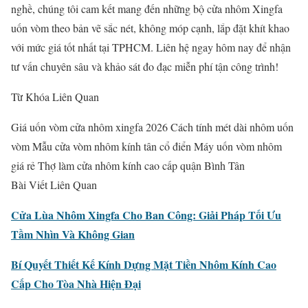
nghề, chúng tôi cam kết mang đến những bộ cửa nhôm Xingfa
uốn vòm theo bản vẽ sắc nét, không móp cạnh, lắp đặt khít khao
với mức giá tốt nhất tại TPHCM. Liên hệ ngay hôm nay để nhận
tư vấn chuyên sâu và khảo sát đo đạc miễn phí tận công trình!
Từ Khóa Liên Quan
Giá uốn vòm cửa nhôm xingfa 2026
Cách tính mét dài nhôm uốn
vòm
Mẫu cửa vòm nhôm kính tân cổ điển
Máy uốn vòm nhôm
giá rẻ
Thợ làm cửa nhôm kính cao cấp quận Bình Tân
Bài Viết Liên Quan
Cửa Lùa Nhôm Xingfa Cho Ban Công: Giải Pháp Tối Ưu
Tầm Nhìn Và Không Gian
Bí Quyết Thiết Kế Kính Dựng Mặt Tiền Nhôm Kính Cao
Cấp Cho Tòa Nhà Hiện Đại