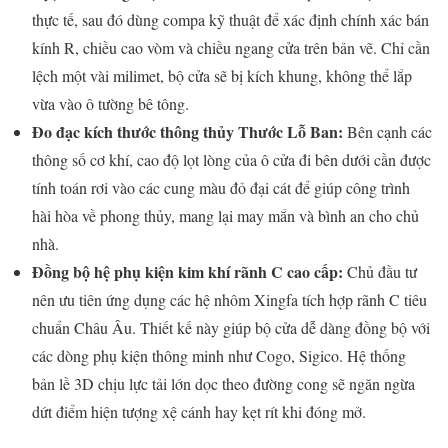
thực tế, sau đó dùng compa kỹ thuật để xác định chính xác bán
kính R, chiều cao vòm và chiều ngang cửa trên bản vẽ. Chỉ cần
lệch một vài milimet, bộ cửa sẽ bị kích khung, không thể lắp
vừa vào ô tường bê tông.
Đo đạc kích thước thông thủy Thước Lỗ Ban:
Bên cạnh các
thông số cơ khí, cao độ lọt lòng của ô cửa đi bên dưới cần được
tính toán rơi vào các cung màu đỏ đại cát để giúp công trình
hài hòa về phong thủy, mang lại may mắn và bình an cho chủ
nhà.
Đồng bộ hệ phụ kiện kim khí rãnh C cao cấp:
Chủ đầu tư
nên ưu tiên ứng dụng các hệ nhôm Xingfa tích hợp rãnh C tiêu
chuẩn Châu Âu. Thiết kế này giúp bộ cửa dễ dàng đồng bộ với
các dòng phụ kiện thông minh như Cogo, Sigico. Hệ thống
bản lề 3D chịu lực tải lớn dọc theo đường cong sẽ ngăn ngừa
dứt điểm hiện tượng xệ cánh hay kẹt rít khi đóng mở.