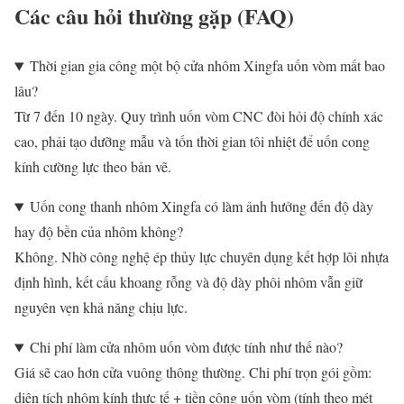
Các câu hỏi thường gặp (FAQ)
Thời gian gia công một bộ cửa nhôm Xingfa uốn vòm mất bao
lâu?
Từ 7 đến 10 ngày. Quy trình uốn vòm CNC đòi hỏi độ chính xác
cao, phải tạo dưỡng mẫu và tốn thời gian tôi nhiệt để uốn cong
kính cường lực theo bản vẽ.
Uốn cong thanh nhôm Xingfa có làm ảnh hưởng đến độ dày
hay độ bền của nhôm không?
Không. Nhờ công nghệ ép thủy lực chuyên dụng kết hợp lõi nhựa
định hình, kết cấu khoang rỗng và độ dày phôi nhôm vẫn giữ
nguyên vẹn khả năng chịu lực.
Chi phí làm cửa nhôm uốn vòm được tính như thế nào?
Giá sẽ cao hơn cửa vuông thông thường. Chi phí trọn gói gồm:
diện tích nhôm kính thực tế + tiền công uốn vòm (tính theo mét