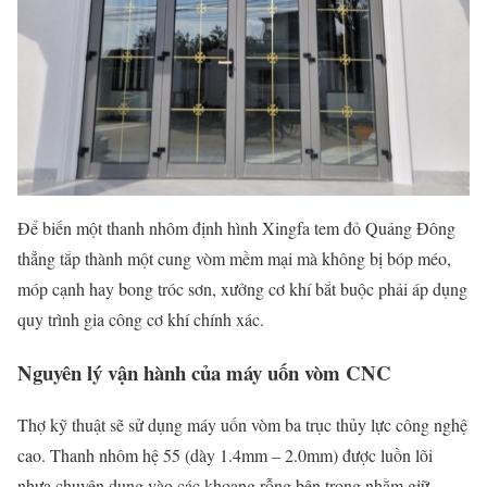
Để biến một thanh nhôm định hình Xingfa tem đỏ Quảng Đông
thẳng tắp thành một cung vòm mềm mại mà không bị bóp méo,
móp cạnh hay bong tróc sơn, xưởng cơ khí bắt buộc phải áp dụng
quy trình gia công cơ khí chính xác.
Nguyên lý vận hành của máy uốn vòm CNC
Thợ kỹ thuật sẽ sử dụng máy uốn vòm ba trục thủy lực công nghệ
cao. Thanh nhôm hệ 55 (dày 1.4mm – 2.0mm) được luồn lõi
nhựa chuyên dụng vào các khoang rỗng bên trong nhằm giữ