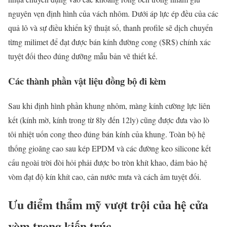
nguyên vẹn định hình của vách nhôm. Dưới áp lực ép đều của các
quả lô và sự điều khiển kỹ thuật số, thanh profile sẽ dịch chuyển
từng milimet để đạt được bán kính đường cong ($R$) chính xác
tuyệt đối theo đúng dưỡng mẫu bản vẽ thiết kế.
Các thành phần vật liệu đồng bộ đi kèm
Sau khi định hình phần khung nhôm, màng kính cường lực liên
kết (kính mờ, kính trong từ 8ly đến 12ly) cũng được đưa vào lò
tôi nhiệt uốn cong theo đúng bán kính của khung. Toàn bộ hệ
thống gioăng cao sau kép EPDM và các đường keo silicone kết
cấu ngoài trời đòi hỏi phải được bo tròn khít khao, đảm bảo hệ
vòm đạt độ kín khít cao, cản nước mưa và cách âm tuyệt đối.
Ưu điểm thẩm mỹ vượt trội của hệ cửa
vòm trong kiến trúc