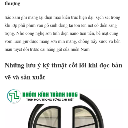
thượng
Sắc xám ghi mang lại diện mạo kiến trúc hiện đại, sạch sẽ; trong
khi lớp phủ phim vân gỗ sinh động lại tôn lên nét cổ điển sang
trọng. Nhờ công nghệ sơn tĩnh điện nano tiên tiến, bề mặt cung
vòm luôn giữ được màng sơn mịn màng, chống trầy xước và bền
màu tuyệt đối trước cái nắng gắt của miền Nam.
Những lưu ý kỹ thuật cốt lõi khi đọc bản
vẽ và sản xuất