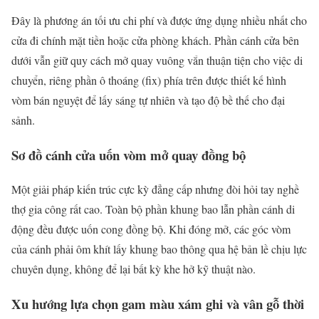
Đây là phương án tối ưu chi phí và được ứng dụng nhiều nhất cho
cửa đi chính mặt tiền hoặc cửa phòng khách. Phần cánh cửa bên
dưới vẫn giữ quy cách mở quay vuông vắn thuận tiện cho việc di
chuyển, riêng phần ô thoáng (fix) phía trên được thiết kế hình
vòm bán nguyệt để lấy sáng tự nhiên và tạo độ bề thế cho đại
sảnh.
Sơ đồ cánh cửa uốn vòm mở quay đồng bộ
Một giải pháp kiến trúc cực kỳ đẳng cấp nhưng đòi hỏi tay nghề
thợ gia công rất cao. Toàn bộ phần khung bao lẫn phần cánh di
động đều được uốn cong đồng bộ. Khi đóng mở, các góc vòm
của cánh phải ôm khít lấy khung bao thông qua hệ bản lề chịu lực
chuyên dụng, không để lại bất kỳ khe hở kỹ thuật nào.
Xu hướng lựa chọn gam màu xám ghi và vân gỗ thời