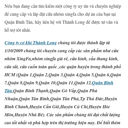
Nếu bạn đang cần tìm kiếm một công ty uy tín và chuyên nghiệp
để cung cấp và lắp đặt cửa nhôm xingfa cho dự án của bạn tại
Quận Bình Tân, hãy liên hệ với Thành Long để được tư vấn và
hỗ trợ tốt nhất.
Công ty cơ khí Thành Long
chúng tôi được thành lập từ
1/10/2009 chúng tôi chuyên cung cấp các sản phẩm như cửa
nhôm XingFa,nhôm xingfa giá rẻ, cửa kính, cầu thang kính,
cửa sắt, cửa cuốn toàn quốc ,các quận huyện trong thành phố
HCM (Quận 1,Quận 2,Quận 3,Quận 4,Quận 5,Quận 6,Quận
7,Quận 8,Quận 9,Quận 10,Quận 11,Quận 12,
Quận Bình
Tân
,Quận Bình Thạnh,Quận Gò Vấp,Quận Phú
Nhuận,Quận Tân Bình,Quận Tân Phú,Tp Thủ Đức,Huyện
Bình Chánh,Huyện Cần Giờ,Huyện Củ Chi,Huyện Hóc
Môn,Huyện Nhà Bè). Các sản phẩm chúng tôi đạt chất lượng
cao tốt nhất và phù hợp trên thị trường hiện nay. Để biết thêm