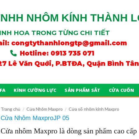
TNHH NHÔM KÍNH THÀNH 
INH HOA TRONG TỪNG CHI TIẾT
il:
congtythanhlongtp@gmail.com
Hotline: 0913 735 071
/27 Lê Văn Quới, P.BTĐA, Quận Bình Tâ
FA
KÍNH CƯỜNG LỰC
SẢN PHẨM SẮT
CỬA CUỐN
Trang chủ
Cửa Nhôm Maxpro
Cửa số nhôm kính Maxpro
/
/
Cửa Nhôm MaxproJP 05
Cửa nhôm Maxpro là dòng sản phẩm cao cấp