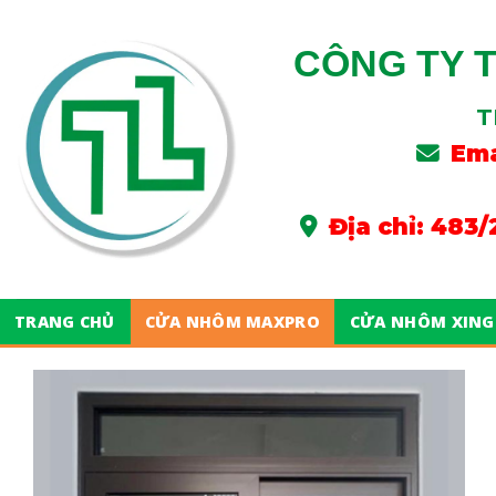
Skip
to
CÔNG TY 
content
T
Ema
Địa chỉ: 483
TRANG CHỦ
CỬA NHÔM MAXPRO
CỬA NHÔM XING