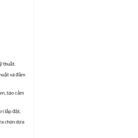
 thuật.
thuật và đảm
hám, tạo cảm
í lắp đặt.
lựa chọn dựa