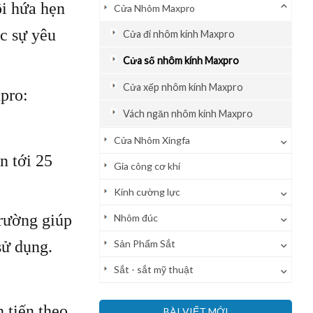
ội hứa hẹn
Cửa Nhôm Maxpro
c sự yêu
Cửa đi nhôm kính Maxpro
Cửa số nhôm kính Maxpro
Cửa xếp nhôm kính Maxpro
pro:
Vách ngăn nhôm kính Maxpro
Cửa Nhôm Xingfa
n tới 25
Gia công cơ khí
Kính cường lực
trường giúp
Nhôm đúc
sử dụng.
Sản Phẩm Sắt
Sắt - sắt mỹ thuật
 tiến theo
BÀI VIẾT MỚI