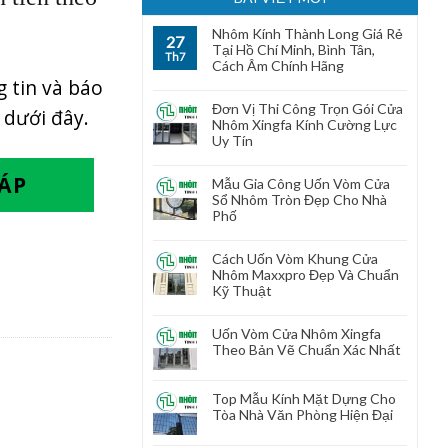
Nhôm Kính Thành Long Giá Rẻ
27
Tại Hồ Chí Minh, Bình Tân,
Th7
Cách Âm Chính Hãng
 tin và báo
Đơn Vị Thi Công Trọn Gói Cửa
 dưới đây.
Nhôm Xingfa Kính Cường Lực
Uy Tín
ĐÁP
Mẫu Gia Công Uốn Vòm Cửa
Sổ Nhôm Tròn Đẹp Cho Nhà
Phố
Cách Uốn Vòm Khung Cửa
Nhôm Maxxpro Đẹp Và Chuẩn
Kỹ Thuật
Uốn Vòm Cửa Nhôm Xingfa
Theo Bản Vẽ Chuẩn Xác Nhất
Top Mẫu Kính Mặt Dựng Cho
Tòa Nhà Văn Phòng Hiện Đại