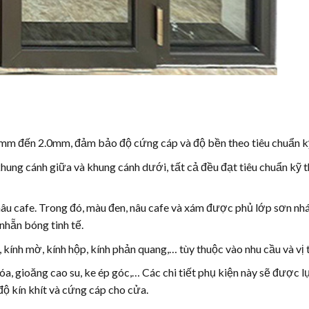
mm đến 2.0mm, đảm bảo độ cứng cáp và độ bền theo tiêu chuẩn kỹ
hung cánh giữa và khung cánh dưới, tất cả đều đạt tiêu chuẩn kỹ 
 nâu cafe. Trong đó, màu đen, nâu cafe và xám được phủ lớp sơn n
nhẵn bóng tinh tế.
kính mờ, kính hộp, kính phản quang,… tùy thuộc vào nhu cầu và vị tr
óa, gioăng cao su, ke ép góc,… Các chi tiết phụ kiện này sẽ được 
ộ kín khít và cứng cáp cho cửa.