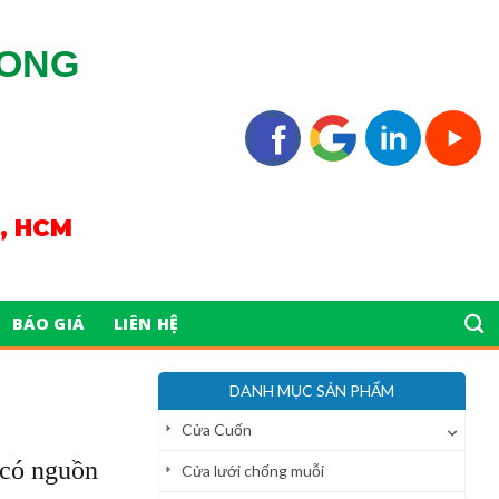
LONG
n, HCM
BÁO GIÁ
LIÊN HỆ
DANH MỤC SẢN PHẨM
Cửa Cuốn
 có nguồn
Cửa lưới chống muỗi