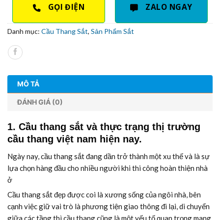
GỌI ĐIỆN
ZALO NGAY
Danh mục:
Cầu Thang Sắt
,
Sản Phẩm Sắt
MÔ TẢ
ĐÁNH GIÁ (0)
1. Cầu thang sắt và thực trạng thị trường
cầu thang việt nam hiện nay.
Ngày nay, cầu thang sắt đang dần trở thành một xu thế và là sự
lựa chọn hàng đầu cho nhiều người khi thi công hoàn thiện nhà
ở
Cầu thang sắt đẹp được coi là xương sống của ngôi nhà, bên
cạnh việc giữ vai trò là phương tiện giao thông đi lại, di chuyển
giữa các tầng thì cầu thang cũng là một yếu tố quan trọng mang