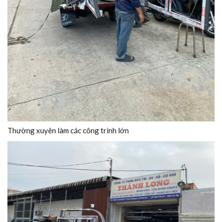
Thường xuyên làm các công trình lớn