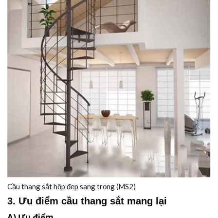
Cầu thang sắt hộp đẹp sang trọng (MS2)
3. Ưu điểm cầu thang sắt mang lại
A) Ưu điểm