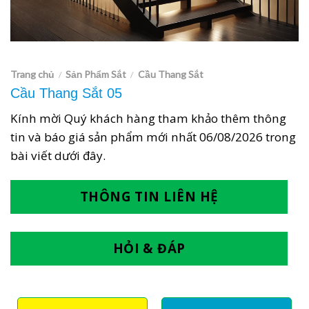
Trang chủ
Sản Phẩm Sắt
Cầu Thang Sắt
/
/
Cầu Thang Sắt 05
Kính mời Quý khách hàng tham khảo thêm thông
tin và báo giá sản phẩm mới nhất
06/08/2026
trong
bài viết dưới đây.
THÔNG TIN LIÊN HỆ
HỎI & ĐÁP