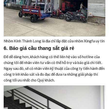
Nhôm Kính Thành Long là địa chỉ lắp đặt cửa nhôm Xingfa uy tín
6. Báo giá cầu thang sắt giá rẻ
Để dễ dàng hơn, khách hàng có thể liên hệ vào số hotline của
chúng tôi để nhân viên tư vấn có thể hỗ trợ và báo giá chi tiết.
Ngay sau đó, sẽ có nhân viên kỹ thuật của công ty tiến hành đến
công trình khảo sát và đo đạc để đưa ra những giải pháp thi
công tối ưu nhất cho Quý khách.