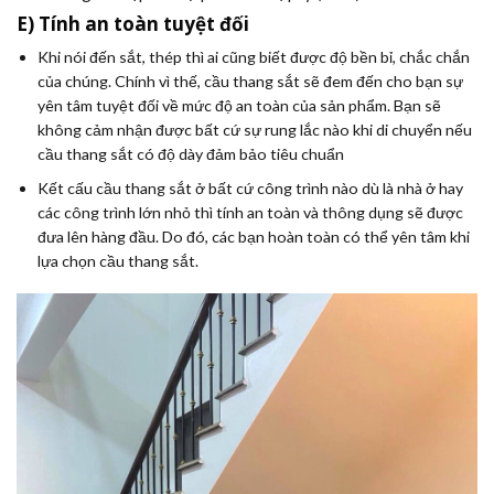
E) Tính an toàn tuyệt đối
Khi nói đến sắt, thép thì ai cũng biết được độ bền bỉ, chắc chắn
của chúng. Chính vì thế, cầu thang sắt sẽ đem đến cho bạn sự
yên tâm tuyệt đối về mức độ an toàn của sản phẩm. Bạn sẽ
không cảm nhận được bất cứ sự rung lắc nào khi di chuyển nếu
cầu thang sắt có độ dày đảm bảo tiêu chuẩn
Kết cấu cầu thang sắt ở bất cứ công trình nào dù là nhà ở hay
các công trình lớn nhỏ thì tính an toàn và thông dụng sẽ được
đưa lên hàng đầu. Do đó, các bạn hoàn toàn có thể yên tâm khi
lựa chọn cầu thang sắt.