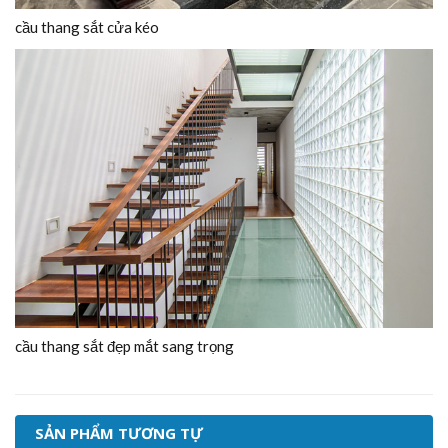
cầu thang sắt cửa kéo
cầu thang sắt đẹp mắt sang trọng
SẢN PHẨM TƯƠNG TỰ