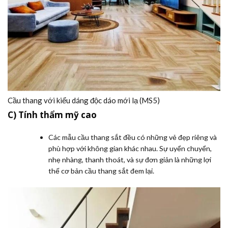
Cầu thang với kiểu dáng độc dáo mới lạ (MS5)
C) Tính thẩm mỹ cao
Các mẫu cầu thang sắt đều có những vẻ đẹp riêng và
phù hợp với không gian khác nhau. Sự uyển chuyển,
nhẹ nhàng, thanh thoát, và sự đơn giản là những lợi
thế cơ bản cầu thang sắt đem lại.