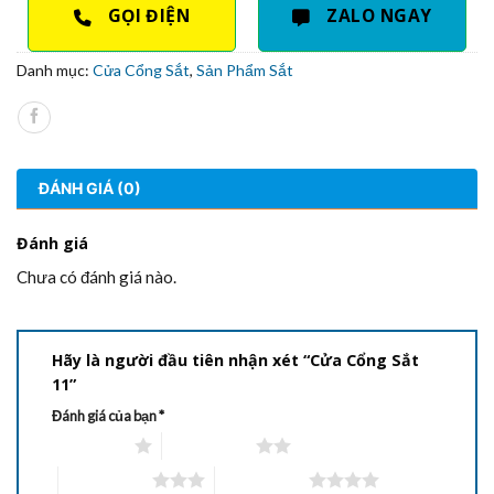
GỌI ĐIỆN
ZALO NGAY
Danh mục:
Cửa Cổng Sắt
,
Sản Phẩm Sắt
ĐÁNH GIÁ (0)
Đánh giá
Chưa có đánh giá nào.
Hãy là người đầu tiên nhận xét “Cửa Cổng Sắt
11”
Đánh giá của bạn
*
1 trên 5 sao
2 trên 5 sao
3 trên 5 sao
4 trên 5 sao