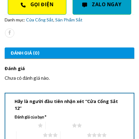
GỌI ĐIỆN
ZALO NGAY
Danh mục:
Cửa Cổng Sắt
,
Sản Phẩm Sắt
ĐÁNH GIÁ (0)
Đánh giá
Chưa có đánh giá nào.
Hãy là người đầu tiên nhận xét “Cửa Cổng Sắt
12”
Đánh giá của bạn
*
1 trên 5 sao
2 trên 5 sao
3 trên 5 sao
4 trên 5 sao