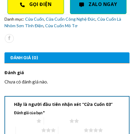
GỌI ĐIỆN
ZALO NGAY
Danh mục:
Cửa Cuốn
,
Cửa Cuốn Công Nghệ Đức
,
Cửa Cuốn Là
Nhôm Sơn Tĩnh Điện
,
Cửa Cuốn Mô Tơ
ĐÁNH GIÁ (0)
Đánh giá
Chưa có đánh giá nào.
Hãy là người đầu tiên nhận xét “Cửa Cuốn 03”
Đánh giá của bạn
*
1 trên 5 sao
2 trên 5 sao
3 trên 5 sao
4 trên 5 sao