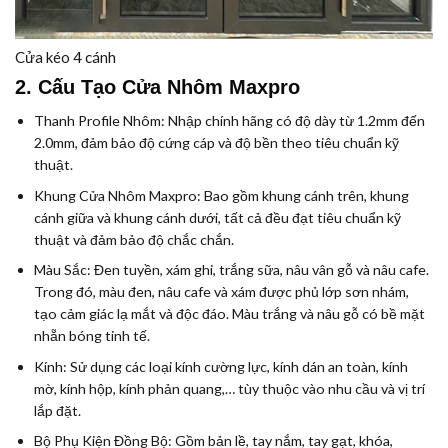
Cửa kéo 4 cánh
2. Cấu Tạo Cửa Nhôm Maxpro
Thanh Profile Nhôm:
Nhập chính hãng có độ dày từ 1.2mm đến
2.0mm, đảm bảo độ cứng cáp và độ bền theo tiêu chuẩn kỹ
thuật.
Khung Cửa Nhôm Maxpro:
Bao gồm khung cánh trên, khung
cánh giữa và khung cánh dưới, tất cả đều đạt tiêu chuẩn kỹ
thuật và đảm bảo độ chắc chắn.
Màu Sắc:
Đen tuyền, xám ghi, trắng sữa, nâu vân gỗ và nâu cafe.
Trong đó, màu đen, nâu cafe và xám được phủ lớp sơn nhám,
tạo cảm giác lạ mắt và độc đáo. Màu trắng và nâu gỗ có bề mặt
nhẵn bóng tinh tế.
Kính:
Sử dụng các loại kính cường lực, kính dán an toàn, kính
mờ, kính hộp, kính phản quang,… tùy thuộc vào nhu cầu và vị trí
lắp đặt.
Bộ Phụ Kiện Đồng Bộ:
Gồm bản lề, tay nắm, tay gạt, khóa,