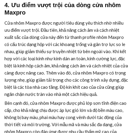
4. Ưu điểm vượt trội của dòng cửa nhôm
Maxpro
Cửa nhôm Maxpro được người tiêu dùng yêu thích nhờ nhiều
ưu điểm vượt trội. Đầu tiên, khả năng cách âm và cách nhiệt
xuất sắc của dòng cửa này đến từ thanh profile nhôm Maxpro
có cấu trúc dạng hộp với các khoang trống và gân trợ lực so le
nhau, giúp giảm thiểu sự truyền nhiệt từ bên ngoài vào. Khi kết
hợp với các loại kính như kính dán an toàn, kính cường lực, đặc
biệt là kính hộp cách âm, khả năng cách âm và cách nhiệt của cửa
càng được nâng cao. Thêm vào đó, cửa nhôm Maxpro có trọng
lượng nhẹ, giúp giảm tải trọng cho các công trình xây dựng, đặc
biệt là các tòa nhà cao tầng. Độ kín khít cao của cửa cũng giúp
ngăn chặn nước tràn vào nhà một cách hiệu quả.
Bên cạnh đó, cửa nhôm Maxpro được phủ lớp sơn tĩnh điện cao
cấp, cho khả năng chịu được áp lực gió lớn và độ bền màu cao,
không bị bay màu, phai màu hay cong vênh dưới tác động của
thời tiết và môi trường. Với mẫu mã và màu sắc đa dạng, cửa
nhôm Maxpro còn đáp ứng được nhu cầu thẩm mỹ cao của