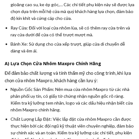
gioăng cao su, ke ép góc,… Các chi tiết phụ kiện này sẽ được lựa
chọn dựa trên mỗi hệ cửa mà quý khách hàng lựa chọn, đảm bảo
độ kín khít và cứng cáp cho cửa.
Ray Cửa:
Đối với loại cửa nhôm lùa, sẽ có thêm ray cửa trên và
ray cửa dưới để cửa có thể trượt mượt mà.
Bánh Xe:
Sử dụng cho cửa xếp trượt, giúp cửa di chuyển dễ
dàng và êm ái.
A) Lựa Chọn Cửa Nhôm Maxpro Chính Hãng
Để đảm bảo chất lượng và tính thẩm mỹ cho công trình, khi lựa
chọn cửa nhôm Maxpro, khách hàng cần lưu ý:
Nguồn Gốc Sản Phẩm:
Nên mua cửa nhôm Maxpro từ các nhà
phân phối uy tín, có giấy tờ chứng nhận nguồn gốc rõ ràng.
Kiểm tra kỹ lưỡng tem nhãn, logo và các dấu hiệu nhận biết cửa
nhôm Maxpro chính hãng.
Chất Lượng Lắp Đặt:
Việc lắp đặt cửa nhôm Maxpro cần được
thực hiện bởi các đội ngũ kỹ thuật viên chuyên nghiệp, đảm bảo
sự chính xác và an toàn. Kiểm tra kỹ lưỡng các chi tiết, phụ kiện