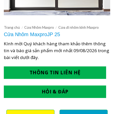
Trang chủ
Cửa Nhôm Maxpro
Cửa đi nhôm kính Maxpro
/
/
Cửa Nhôm MaxproJP 25
Kính mời Quý khách hàng tham khảo thêm thông
tin và báo giá sản phẩm mới nhất
09/08/2026
trong
bài viết dưới đây.
THÔNG TIN LIÊN HỆ
HỎI & ĐÁP