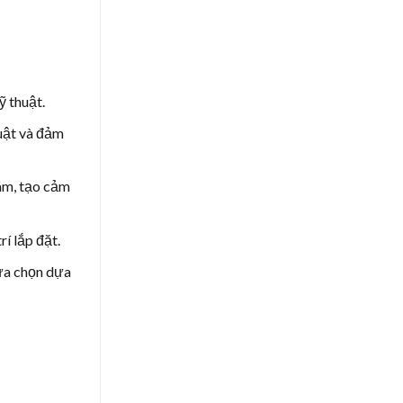
 thuật.
huật và đảm
hám, tạo cảm
í lắp đặt.
lựa chọn dựa