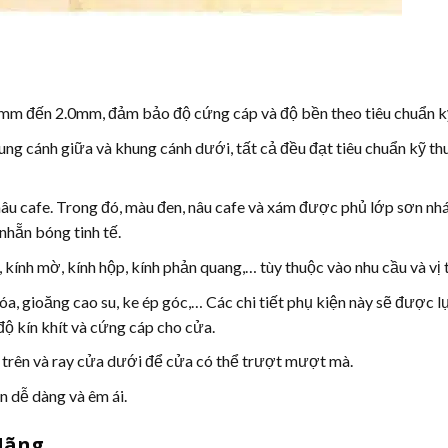
mm đến 2.0mm, đảm bảo độ cứng cáp và độ bền theo tiêu chuẩn kỹ
ng cánh giữa và khung cánh dưới, tất cả đều đạt tiêu chuẩn kỹ t
 nâu cafe. Trong đó, màu đen, nâu cafe và xám được phủ lớp sơn n
nhẵn bóng tinh tế.
kính mờ, kính hộp, kính phản quang,… tùy thuộc vào nhu cầu và vị tr
óa, gioăng cao su, ke ép góc,… Các chi tiết phụ kiện này sẽ được 
ộ kín khít và cứng cáp cho cửa.
a trên và ray cửa dưới để cửa có thể trượt mượt mà.
n dễ dàng và êm ái.
Hãng