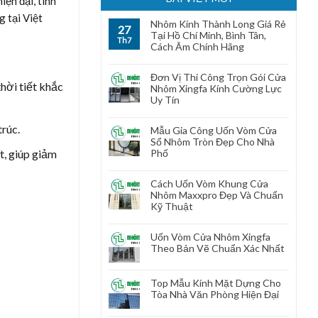
ện đại, tính
g tại Việt
Nhôm Kính Thành Long Giá Rẻ
27
Tại Hồ Chí Minh, Bình Tân,
Th7
Cách Âm Chính Hãng
Đơn Vị Thi Công Trọn Gói Cửa
hời tiết khắc
Nhôm Xingfa Kính Cường Lực
Uy Tín
trúc.
Mẫu Gia Công Uốn Vòm Cửa
Sổ Nhôm Tròn Đẹp Cho Nhà
t, giúp giảm
Phố
Cách Uốn Vòm Khung Cửa
Nhôm Maxxpro Đẹp Và Chuẩn
Kỹ Thuật
Uốn Vòm Cửa Nhôm Xingfa
Theo Bản Vẽ Chuẩn Xác Nhất
Top Mẫu Kính Mặt Dựng Cho
Tòa Nhà Văn Phòng Hiện Đại