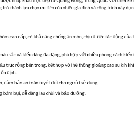
được nhập khẩu trực tiếp từ Quảng Đông, Trung Quốc. Với thiết kế hi
trở thành lựa chọn ưu tiên của nhiều gia đình và công trình xây dựn
ôm cao cấp, có khả năng chống ăn mòn, chịu được tác động của t
 màu sắc và kiểu dáng đa dạng, phù hợp với nhiều phong cách kiến 
 trúc rỗng bên trong, kết hợp với hệ thống gioăng cao su kín khí
 ổn định.
, đảm bảo an toàn tuyệt đối cho người sử dụng.
 bám bụi, dễ dàng lau chùi và bảo dưỡng.