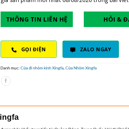
THÔNG TIN LIÊN HỆ
HỎI & 
GỌI ĐIỆN
ZALO NGAY
Danh mục:
Cửa đi nhôm kính Xingfa
,
Cửa Nhôm Xingfa
ingfa