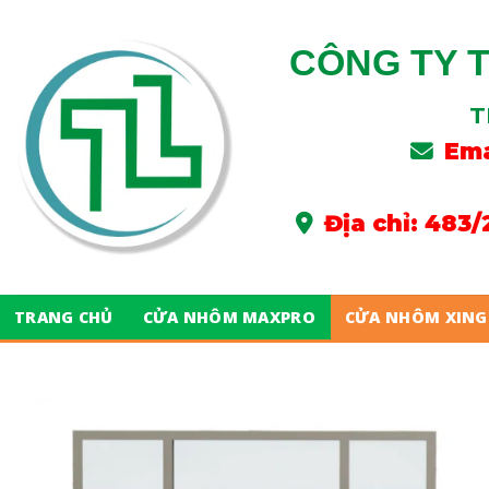
Skip
to
CÔNG TY 
content
T
Ema
Địa chỉ: 483
TRANG CHỦ
CỬA NHÔM MAXPRO
CỬA NHÔM XING