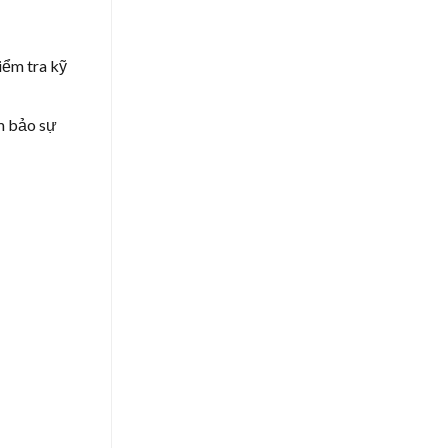
iểm tra kỹ
m bảo sự