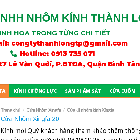
TNHH NHÔM KÍNH THÀNH 
INH HOA TRONG TỪNG CHI TIẾT
il:
congtythanhlongtp@gmail.com
Hotline: 0913 735 071
/27 Lê Văn Quới, P.BTĐA, Quận Bình Tâ
FA
KÍNH CƯỜNG LỰC
SẢN PHẨM SẮT
CỬA CUỐN
Trang chủ
Cửa Nhôm Xingfa
Cửa đi nhôm kính Xingfa
/
/
Cửa Nhôm Xingfa 20
Kính mời Quý khách hàng tham khảo thêm thông
giá sản phẩm mới nhất
08/08/2026
trong bài viết