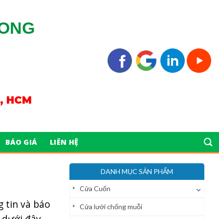
LONG
n, HCM
BÁO GIÁ
LIÊN HỆ
DANH MỤC SẢN PHẨM
Cửa Cuốn
 tin và báo
Cửa lưới chống muỗi
 dưới đây.