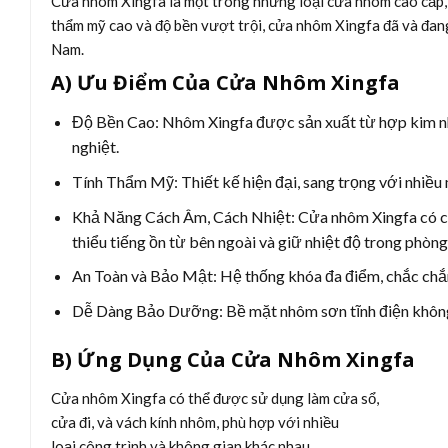
Cửa nhôm Xingfa là một trong những loại cửa nhôm cao cấp, 
thẩm mỹ cao và độ bền vượt trội, cửa nhôm Xingfa đã và đang 
Nam.
A) Ưu Điểm Của Cửa Nhôm Xingfa
Độ Bền Cao:
Nhôm Xingfa được sản xuất từ hợp kim nh
nghiệt.
Tính Thẩm Mỹ:
Thiết kế hiện đại, sang trọng với nhiều
Khả Năng Cách Âm, Cách Nhiệt:
Cửa nhôm Xingfa có cấu
thiểu tiếng ồn từ bên ngoài và giữ nhiệt độ trong phòng
An Toàn và Bảo Mật:
Hệ thống khóa đa điểm, chắc chắn
Dễ Dàng Bảo Dưỡng:
Bề mặt nhôm sơn tĩnh điện không
B) Ứng Dụng Của Cửa Nhôm Xingfa
Cửa nhôm Xingfa có thể được sử dụng làm cửa sổ,
cửa đi, và vách kính nhôm, phù hợp với nhiều
loại công trình và không gian khác nhau.