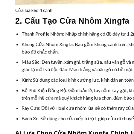
Cửa lùa kéo 4 cánh
2. Cấu Tạo Cửa Nhôm Xingfa
Thanh Profile Nhôm:
Nhập chính hãng có độ dày từ 1.2
Khung Cửa Nhôm Xingfa:
Bao gồm khung cánh trên, khu
bảo độ chắc chắn.
Màu Sắc:
Đen tuyền, xám ghi, trắng sữa, nâu vân gỗ và
giác lạ mắt và độc đáo. Màu trắng và nâu gỗ có bề mặt 
Kính:
Sử dụng các loại kính cường lực, kính dán an toàn, 
Bộ Phụ Kiện Đồng Bộ:
Gồm bản lề, tay nắm, tay gạt, kh
trên mỗi hệ cửa mà quý khách hàng lựa chọn, đảm bảo đ
Ray Cửa:
Đối với loại cửa nhôm lùa, sẽ có thêm ray cử
Bánh Xe:
Sử dụng cho cửa xếp trượt, giúp cửa di chuyể
A) Lựa Chọn Cửa Nhôm Xingfa Chính 