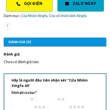
GỌI ĐIỆN
ZALO NGAY
Danh mục:
Cửa Nhôm Xingfa
,
Cửa sổ nhôm kính Xingfa
ĐÁNH GIÁ (0)
Đánh giá
Chưa có đánh giá nào.
Hãy là người đầu tiên nhận xét “Cửa Nhôm
Xingfa 44”
Đánh giá của bạn
*
1 trên 5 sao
2 trên 5 sao
3 trên 5 sao
4 trên 5 sao