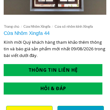
Trang chủ
Cửa Nhôm Xingfa
Cửa sổ nhôm kính Xingfa
/
/
Cửa Nhôm Xingfa 44
Kính mời Quý khách hàng tham khảo thêm thông
tin và báo giá sản phẩm mới nhất
09/08/2026
trong
bài viết dưới đây.
THÔNG TIN LIÊN HỆ
HỎI & ĐÁP