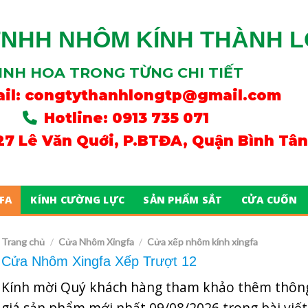
TNHH NHÔM KÍNH THÀNH 
INH HOA TRONG TỪNG CHI TIẾT
il:
congtythanhlongtp@gmail.com
Hotline: 0913 735 071
/27 Lê Văn Quới, P.BTĐA, Quận Bình Tâ
FA
KÍNH CƯỜNG LỰC
SẢN PHẨM SẮT
CỬA CUỐN
Trang chủ
Cửa Nhôm Xingfa
Cửa xếp nhôm kính xingfa
/
/
Cửa Nhôm Xingfa Xếp Trượt 12
Kính mời Quý khách hàng tham khảo thêm thông
giá sản phẩm mới nhất
09/08/2026
trong bài viết