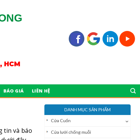
LONG
n, HCM
BÁO GIÁ
LIÊN HỆ
DANH MỤC SẢN PHẨM
Cửa Cuốn
 tin và báo
Cửa lưới chống muỗi
 dưới đây.