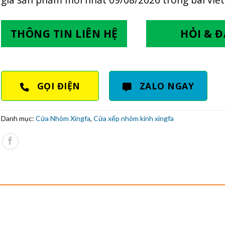
THÔNG TIN LIÊN HỆ
HỎI & 
GỌI ĐIỆN
ZALO NGAY
Danh mục:
Cửa Nhôm Xingfa
,
Cửa xếp nhôm kính xingfa