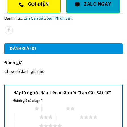
GỌI ĐIỆN
ZALO NGAY
Danh mục:
Lan Can Sắt
,
Sản Phẩm Sắt
ĐÁNH GIÁ (0)
Đánh giá
Chưa có đánh giá nào.
Hãy là người đầu tiên nhận xét “Lan Cắt Sắt 10”
Đánh giá của bạn
*
1 trên 5 sao
2 trên 5 sao
3 trên 5 sao
4 trên 5 sao
5 trên 5 sao