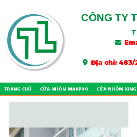
Skip
to
CÔNG TY 
content
T
Ema
Địa chỉ: 483
TRANG CHỦ
CỬA NHÔM MAXPRO
CỬA NHÔM XING