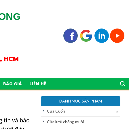
LONG
n, HCM
BÁO GIÁ
LIÊN HỆ
DANH MỤC SẢN PHẨM
Cửa Cuốn
 tin và báo
Cửa lưới chống muỗi
 dưới đây.