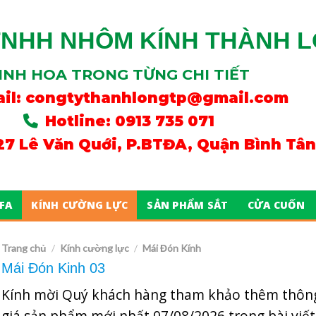
TNHH NHÔM KÍNH THÀNH 
INH HOA TRONG TỪNG CHI TIẾT
il:
congtythanhlongtp@gmail.com
Hotline: 0913 735 071
/27 Lê Văn Quới, P.BTĐA, Quận Bình Tâ
FA
KÍNH CƯỜNG LỰC
SẢN PHẨM SẮT
CỬA CUỐN
Trang chủ
Kính cường lực
Mái Đón Kính
/
/
Mái Đón Kinh 03
Kính mời Quý khách hàng tham khảo thêm thông
giá sản phẩm mới nhất
07/08/2026
trong bài viết