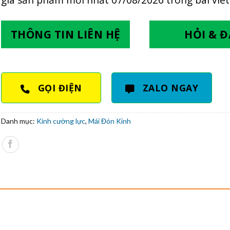
THÔNG TIN LIÊN HỆ
HỎI & 
GỌI ĐIỆN
ZALO NGAY
Danh mục:
Kính cường lực
,
Mái Đón Kính