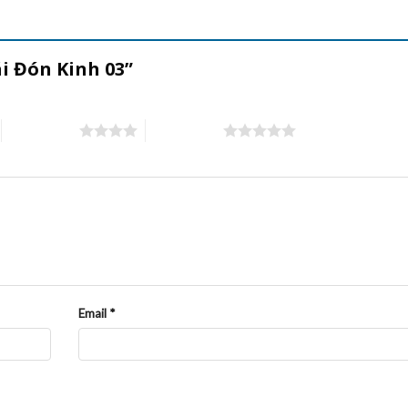
ái Đón Kinh 03”
4 trên 5 sao
5 trên 5 sao
Email
*