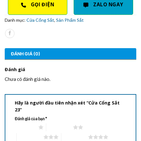
GỌI ĐIỆN
ZALO NGAY
Danh mục:
Cửa Cổng Sắt
,
Sản Phẩm Sắt
ĐÁNH GIÁ (0)
Đánh giá
Chưa có đánh giá nào.
Hãy là người đầu tiên nhận xét “Cửa Cổng Sắt
23”
Đánh giá của bạn
*
1 trên 5 sao
2 trên 5 sao
3 trên 5 sao
4 trên 5 sao