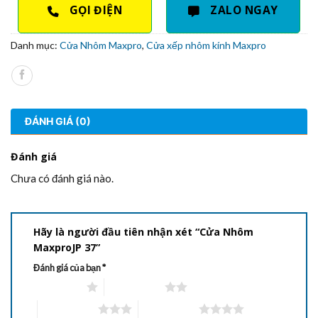
GỌI ĐIỆN
ZALO NGAY
Danh mục:
Cửa Nhôm Maxpro
,
Cửa xếp nhôm kính Maxpro
ĐÁNH GIÁ (0)
Đánh giá
Chưa có đánh giá nào.
Hãy là người đầu tiên nhận xét “Cửa Nhôm
MaxproJP 37”
Đánh giá của bạn
*
1 trên 5 sao
2 trên 5 sao
3 trên 5 sao
4 trên 5 sao