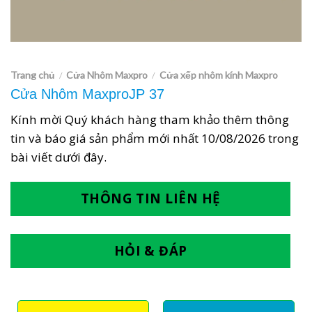
Trang chủ
Cửa Nhôm Maxpro
Cửa xếp nhôm kính Maxpro
/
/
Cửa Nhôm MaxproJP 37
Kính mời Quý khách hàng tham khảo thêm thông
tin và báo giá sản phẩm mới nhất
10/08/2026
trong
bài viết dưới đây.
THÔNG TIN LIÊN HỆ
HỎI & ĐÁP