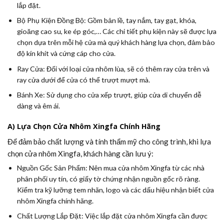
lắp đặt.
Bộ Phụ Kiện Đồng Bộ:
Gồm bản lề, tay nắm, tay gạt, khóa,
gioăng cao su, ke ép góc,… Các chi tiết phụ kiện này sẽ được lựa
chọn dựa trên mỗi hệ cửa mà quý khách hàng lựa chọn, đảm bảo
độ kín khít và cứng cáp cho cửa.
Ray Cửa:
Đối với loại cửa nhôm lùa, sẽ có thêm ray cửa trên và
ray cửa dưới để cửa có thể trượt mượt mà.
Bánh Xe:
Sử dụng cho cửa xếp trượt, giúp cửa di chuyển dễ
dàng và êm ái.
A) Lựa Chọn Cửa Nhôm Xingfa Chính Hãng
Để đảm bảo chất lượng và tính thẩm mỹ cho công trình, khi lựa
chọn cửa nhôm Xingfa, khách hàng cần lưu ý:
Nguồn Gốc Sản Phẩm:
Nên mua cửa nhôm Xingfa từ các nhà
phân phối uy tín, có giấy tờ chứng nhận nguồn gốc rõ ràng.
Kiểm tra kỹ lưỡng tem nhãn, logo và các dấu hiệu nhận biết cửa
nhôm Xingfa chính hãng.
Chất Lượng Lắp Đặt:
Việc lắp đặt cửa nhôm Xingfa cần được