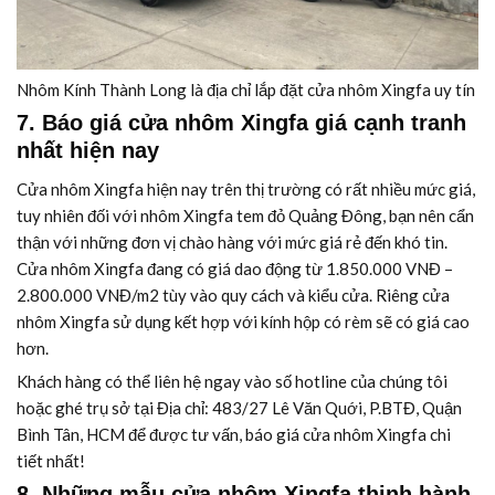
Nhôm Kính Thành Long là địa chỉ lắp đặt cửa nhôm Xingfa uy tín
7. Báo giá cửa nhôm Xingfa giá cạnh tranh
nhất hiện nay
Cửa nhôm Xingfa hiện nay trên thị trường có rất nhiều mức giá,
tuy nhiên đối với nhôm Xingfa tem đỏ Quảng Đông, bạn nên cẩn
thận với những đơn vị chào hàng với mức giá rẻ đến khó tin.
Cửa nhôm Xingfa đang có giá dao động từ 1.850.000 VNĐ –
2.800.000 VNĐ/m2 tùy vào quy cách và kiểu cửa. Riêng cửa
nhôm Xingfa sử dụng kết hợp với kính hộp có rèm sẽ có giá cao
hơn.
Khách hàng có thể liên hệ ngay vào số hotline của chúng tôi
hoặc ghé trụ sở tại Địa chỉ: 483/27 Lê Văn Quới, P.BTĐ, Quận
Bình Tân, HCM để được tư vấn, báo giá cửa nhôm Xingfa chi
tiết nhất!
8. Những mẫu cửa nhôm Xingfa thịnh hành