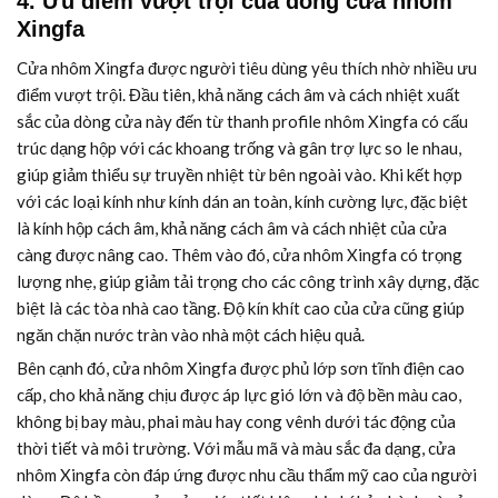
4. Ưu điểm vượt trội của dòng cửa nhôm
Xingfa
Cửa nhôm Xingfa được người tiêu dùng yêu thích nhờ nhiều ưu
điểm vượt trội. Đầu tiên, khả năng cách âm và cách nhiệt xuất
sắc của dòng cửa này đến từ thanh profile nhôm Xingfa có cấu
trúc dạng hộp với các khoang trống và gân trợ lực so le nhau,
giúp giảm thiểu sự truyền nhiệt từ bên ngoài vào. Khi kết hợp
với các loại kính như kính dán an toàn, kính cường lực, đặc biệt
là kính hộp cách âm, khả năng cách âm và cách nhiệt của cửa
càng được nâng cao. Thêm vào đó, cửa nhôm Xingfa có trọng
lượng nhẹ, giúp giảm tải trọng cho các công trình xây dựng, đặc
biệt là các tòa nhà cao tầng. Độ kín khít cao của cửa cũng giúp
ngăn chặn nước tràn vào nhà một cách hiệu quả.
Bên cạnh đó, cửa nhôm Xingfa được phủ lớp sơn tĩnh điện cao
cấp, cho khả năng chịu được áp lực gió lớn và độ bền màu cao,
không bị bay màu, phai màu hay cong vênh dưới tác động của
thời tiết và môi trường. Với mẫu mã và màu sắc đa dạng, cửa
nhôm Xingfa còn đáp ứng được nhu cầu thẩm mỹ cao của người