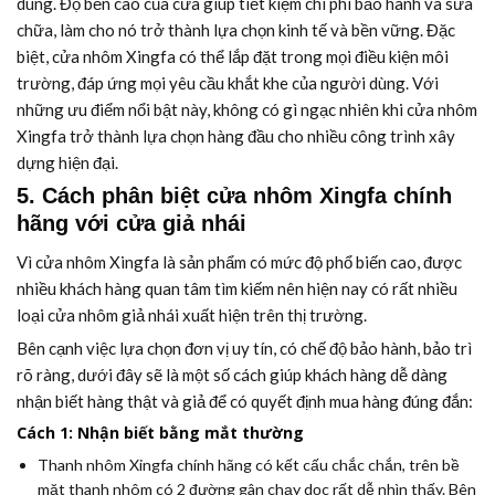
dùng. Độ bền cao của cửa giúp tiết kiệm chi phí bảo hành và sửa
chữa, làm cho nó trở thành lựa chọn kinh tế và bền vững. Đặc
biệt, cửa nhôm Xingfa có thể lắp đặt trong mọi điều kiện môi
trường, đáp ứng mọi yêu cầu khắt khe của người dùng. Với
những ưu điểm nổi bật này, không có gì ngạc nhiên khi cửa nhôm
Xingfa trở thành lựa chọn hàng đầu cho nhiều công trình xây
dựng hiện đại.
5. Cách phân biệt cửa nhôm Xingfa chính
hãng với cửa giả nhái
Vì cửa nhôm Xingfa là sản phẩm có mức độ phổ biến cao, được
nhiều khách hàng quan tâm tìm kiếm nên hiện nay có rất nhiều
loại cửa nhôm giả nhái xuất hiện trên thị trường.
Bên cạnh việc lựa chọn đơn vị uy tín, có chế độ bảo hành, bảo trì
rõ ràng, dưới đây sẽ là một số cách giúp khách hàng dễ dàng
nhận biết hàng thật và giả để có quyết định mua hàng đúng đắn:
Cách 1: Nhận biết bằng mắt thường
Thanh nhôm Xingfa chính hãng có kết cấu chắc chắn, trên bề
mặt thanh nhôm có 2 đường gân chạy dọc rất dễ nhìn thấy. Bên