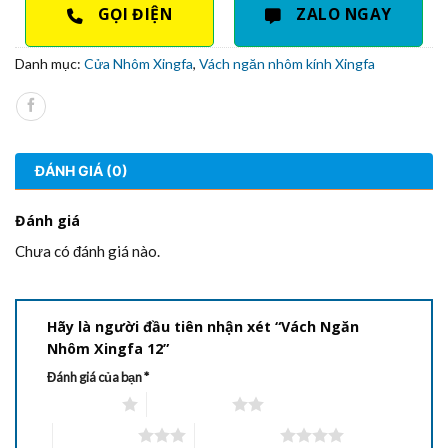
GỌI ĐIỆN
ZALO NGAY
Danh mục:
Cửa Nhôm Xingfa
,
Vách ngăn nhôm kính Xingfa
ĐÁNH GIÁ (0)
Đánh giá
Chưa có đánh giá nào.
Hãy là người đầu tiên nhận xét “Vách Ngăn
Nhôm Xingfa 12”
Đánh giá của bạn
*
1 trên 5 sao
2 trên 5 sao
3 trên 5 sao
4 trên 5 sao