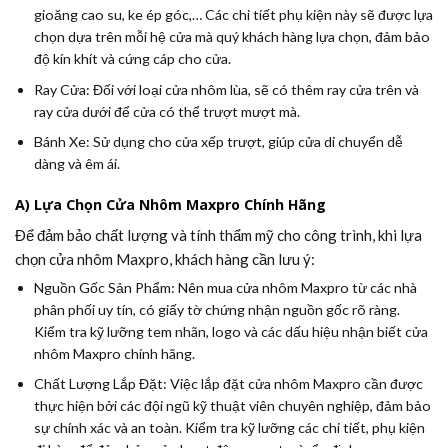
gioăng cao su, ke ép góc,… Các chi tiết phụ kiện này sẽ được lựa
chọn dựa trên mỗi hệ cửa mà quý khách hàng lựa chọn, đảm bảo
độ kín khít và cứng cáp cho cửa.
Ray Cửa:
Đối với loại cửa nhôm lùa, sẽ có thêm ray cửa trên và
ray cửa dưới để cửa có thể trượt mượt mà.
Bánh Xe:
Sử dụng cho cửa xếp trượt, giúp cửa di chuyển dễ
dàng và êm ái.
A) Lựa Chọn Cửa Nhôm Maxpro Chính Hãng
Để đảm bảo chất lượng và tính thẩm mỹ cho công trình, khi lựa
chọn cửa nhôm Maxpro, khách hàng cần lưu ý:
Nguồn Gốc Sản Phẩm:
Nên mua cửa nhôm Maxpro từ các nhà
phân phối uy tín, có giấy tờ chứng nhận nguồn gốc rõ ràng.
Kiểm tra kỹ lưỡng tem nhãn, logo và các dấu hiệu nhận biết cửa
nhôm Maxpro chính hãng.
Chất Lượng Lắp Đặt:
Việc lắp đặt cửa nhôm Maxpro cần được
thực hiện bởi các đội ngũ kỹ thuật viên chuyên nghiệp, đảm bảo
sự chính xác và an toàn. Kiểm tra kỹ lưỡng các chi tiết, phụ kiện