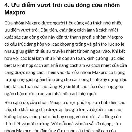
4. Ưu điểm vượt trội của dòng cửa nhôm
Maxpro
Cửa nhôm Maxpro được người tiêu dùng yêu thích nhờ nhiều
ưu điểm vượt trội. Đầu tiên, khả năng cách âm và cách nhiệt
xuất sắc của dòng cửa này đến từ thanh profile nhôm Maxpro
có cấu trúc dạng hộp với các khoang trống và gân trợ lực so le
nhau, giúp giảm thiểu sự truyền nhiệt từ bên ngoài vào. Khi kết
hợp với các loại kính như kính dán an toàn, kính cường lực, đặc
biệt là kính hộp cách âm, khả năng cách âm và cách nhiệt của cửa
càng được nâng cao. Thêm vào đó, cửa nhôm Maxpro có trọng
lượng nhẹ, giúp giảm tải trọng cho các công trình xây dựng, đặc
biệt là các tòa nhà cao tầng. Độ kín khít cao của cửa cũng giúp
ngăn chặn nước tràn vào nhà một cách hiệu quả.
Bên cạnh đó, cửa nhôm Maxpro được phủ lớp sơn tĩnh điện cao
cấp, cho khả năng chịu được áp lực gió lớn và độ bền màu cao,
không bị bay màu, phai màu hay cong vênh dưới tác động của
thời tiết và môi trường. Với mẫu mã và màu sắc đa dạng, cửa
nhôm Maxpro còn đáp ứng được nhu cầu thẩm mỹ cao của