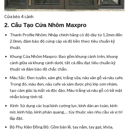
Cửa kéo 4 cánh
2. Cấu Tạo Cửa Nhôm Maxpro
Thanh Profile Nhôm:
Nhập chính hãng có độ dày từ 1.2mm đến
2.0mm, đảm bảo độ cứng cáp và độ bền theo tiêu chuẩn kỹ
thuật.
Khung Cửa Nhôm Maxpro:
Bao gồm khung cánh trên, khung
cánh giữa và khung cánh dưới, tất cả đều đạt tiêu chuẩn kỹ
thuật và đảm bảo độ chắc chắn.
Màu Sắc:
Đen tuyền, xám ghi, trắng sữa, nâu vân gỗ và nâu cafe.
Trong đó, màu đen, nâu cafe và xám được phủ lớp sơn nhám,
tạo cảm giác lạ mắt và độc đáo. Màu trắng và nâu gỗ có bề mặt
nhẵn bóng tinh tế.
Kính:
Sử dụng các loại kính cường lực, kính dán an toàn, kính
mờ, kính hộp, kính phản quang,… tùy thuộc vào nhu cầu và vị trí
lắp đặt.
Bộ Phụ Kiện Đồng Bộ:
Gồm bản lề, tay nắm, tay gạt, khóa,