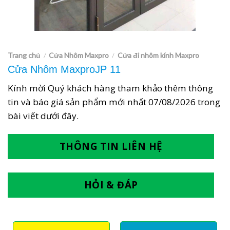
Trang chủ
Cửa Nhôm Maxpro
Cửa đi nhôm kính Maxpro
/
/
Cửa Nhôm MaxproJP 11
Kính mời Quý khách hàng tham khảo thêm thông
tin và báo giá sản phẩm mới nhất
07/08/2026
trong
bài viết dưới đây.
THÔNG TIN LIÊN HỆ
HỎI & ĐÁP